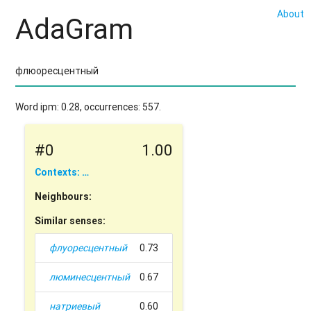
About
AdaGram
Word ipm: 0.28, occurrences: 557.
#0
1.00
Contexts: …
Neighbours:
Similar senses:
флуоресцентный
0.73
люминесцентный
0.67
натриевый
0.60