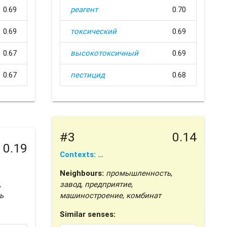
0.69
реагент
0.70
0.69
токсический
0.69
0.67
высокотоксичный
0.69
0.67
пестицид
0.68
#3
0.14
0.19
Contexts: …
Neighbours:
промышленность
,
,
завод
,
предприятие
,
ь
машиностроение
,
комбинат
Similar senses: