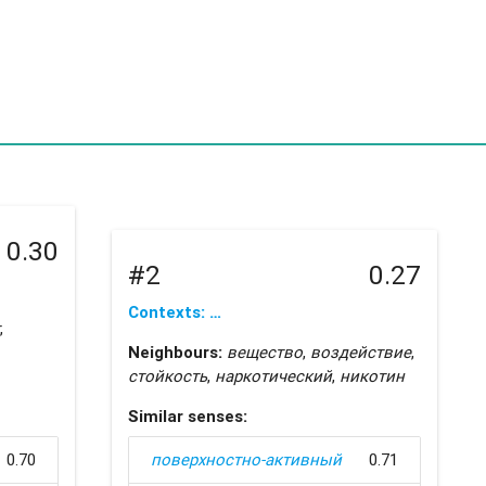
0.30
#2
0.27
Contexts: …
,
Neighbours:
вещество
,
воздействие
,
стойкость
,
наркотический
,
никотин
Similar senses:
0.70
поверхностно-активный
0.71