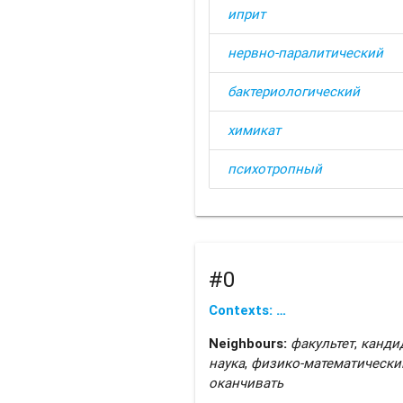
иприт
нервно-паралитический
бактериологический
химикат
психотропный
#0
Contexts: …
Neighbours:
факультет
,
канди
наука
,
физико-математически
оканчивать