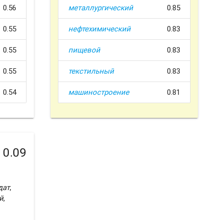
0.56
металлургический
0.85
0.55
нефтехимический
0.83
0.55
пищевой
0.83
0.55
текстильный
0.83
0.54
машиностроение
0.81
0.09
дат
,
й
,