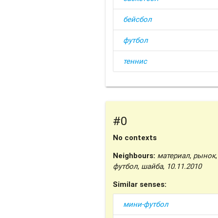
бейсбол
футбол
теннис
#0
No contexts
Neighbours:
материал
,
рынок
футбол
,
шайба
,
10.11.2010
Similar senses:
мини-футбол