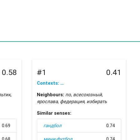
0.58
#1
0.41
Contexts: …
льтик
,
Neighbours:
по
,
всесоюзный
,
ярослава
,
федерация
,
избирать
Similar senses:
0.69
гандбол
0.74
0.68
мини-футбол
0.74