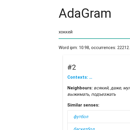
AdaGram
Word ipm: 10.98, occurrences: 22212.
#2
Contexts: …
Neighbours:
всякий
,
даже
,
му
выжимать
,
подъезжать
Similar senses:
футбол
баскетбол