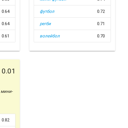
0.64
футбол
0.72
0.64
регби
0.71
0.61
волейбол
0.70
0.01
,
мини-
0.82