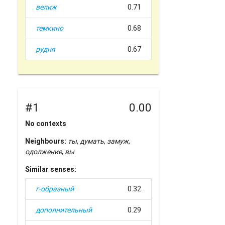
велиж
0.71
темкино
0.68
рудня
0.67
#1
0.00
No contexts
Neighbours:
ты
,
думать
,
замуж
,
одолжение
,
вы
Similar senses:
г-образный
0.32
дополнительный
0.29