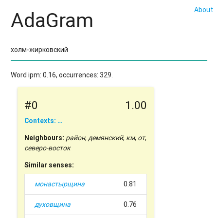
About
AdaGram
Word ipm: 0.16, occurrences: 329.
#0
1.00
Contexts: …
Neighbours:
район
,
демянский
,
км
,
от
,
северо-восток
Similar senses:
монастырщина
0.81
духовщина
0.76