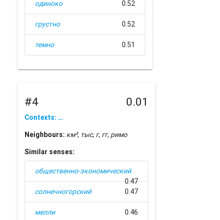
одиноко
0.52
грустно
0.52
темно
0.51
#4
0.01
Contexts: …
Neighbours:
км²
,
тыс
,
г
,
гг
,
римо
Similar senses:
общественно-экономический
0.47
солнечногорский
0.47
мелли
0.46