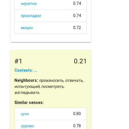
неуютно
0.74
прохладно
0.74
мокро
0.72
#1
0.21
Contexts: …
Neighbours:
произносить
,
отвечать
,
испытующий
,
посмотреть
,
взглядывать
Similar senses:
сухо
0.80
сурово
0.78