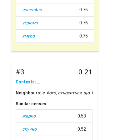
спокойно
0.76
угрюмо
0.76
хмуро
0.75
#3
0.21
Contexts: …
Neighbours:
є
,
його
,
относиться
,
що
,
і
Similar senses:
жарко
0.53
скучно
0.52