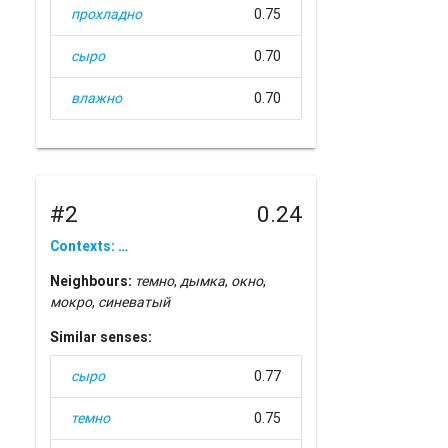
прохладно
0.75
сыро
0.70
влажно
0.70
#2
0.24
Contexts: …
Neighbours:
темно
,
дымка
,
окно
,
мокро
,
синеватый
Similar senses:
сыро
0.77
темно
0.75