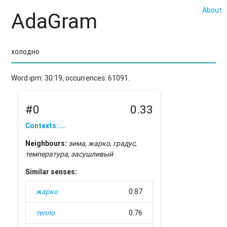
About
AdaGram
Word ipm: 30.19, occurrences: 61091.
#0
0.33
Contexts: …
Neighbours:
зима
,
жарко
,
градус
,
температура
,
засушливый
Similar senses:
жарко
0.87
тепло
0.76