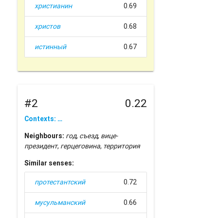
христианин
0.69
христов
0.68
истинный
0.67
#2
0.22
Contexts: …
Neighbours:
год
,
съезд
,
вице-
президент
,
герцеговина
,
территория
Similar senses:
протестантский
0.72
мусульманский
0.66