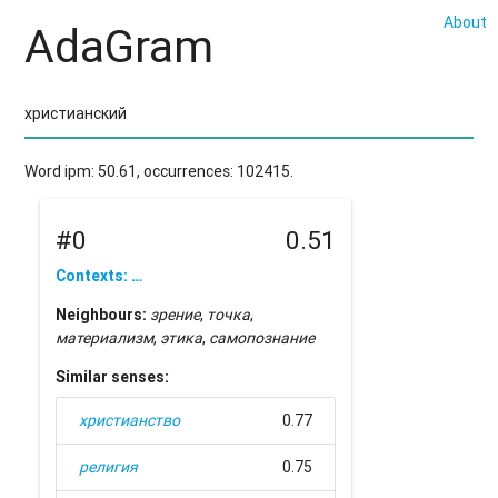
About
AdaGram
Word ipm: 50.61, occurrences: 102415.
#0
0.51
Contexts: …
Neighbours:
зрение
,
точка
,
материализм
,
этика
,
самопознание
Similar senses:
христианство
0.77
религия
0.75