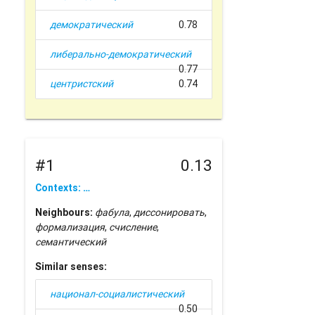
демократический
0.78
либерально-демократический
0.77
центристский
0.74
#1
0.13
Contexts: …
Neighbours:
фабула
,
диссонировать
,
формализация
,
счисление
,
семантический
Similar senses:
национал-социалистический
0.50