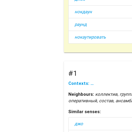
нокдаун
раунд
нокаутировать
#1
Contexts: …
Neighbours:
коллектив
,
групп
оперативный
,
состав
,
ансамб
Similar senses:
джо