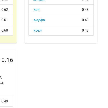
0.62
хок
0.48
0.61
мерфи
0.48
0.60
коул
0.48
0.16
а
,
ль
0.49