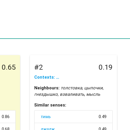
0.65
#2
0.19
Contexts: …
Neighbours:
толстовка
,
цыпочки
,
гнездышко
,
взваливать
,
мысль
Similar senses:
0.86
тимь
0.49
0.68
джадж
0.49