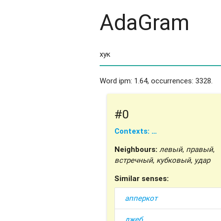
AdaGram
Word ipm: 1.64, occurrences: 3328.
#0
Contexts: …
Neighbours:
левый
,
правый
,
встречный
,
кубковый
,
удар
Similar senses:
апперкот
джеб