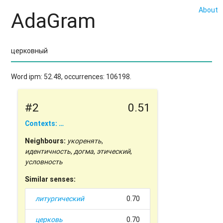
About
AdaGram
Word ipm: 52.48, occurrences: 106198.
#2
0.51
Contexts: …
Neighbours:
укоренять
,
идентичность
,
догма
,
этический
,
условность
Similar senses:
литургический
0.70
церковь
0.70