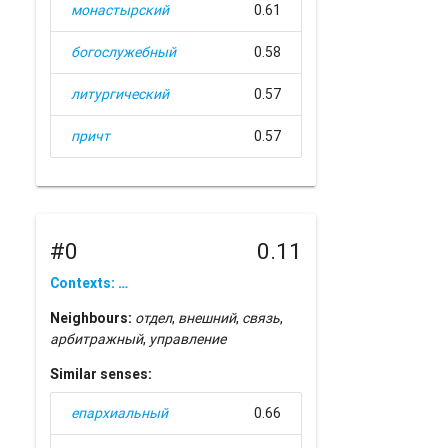
монастырский
0.61
богослужебный
0.58
литургический
0.57
причт
0.57
#0
0.11
Contexts: …
Neighbours:
отдел
,
внешний
,
связь
,
арбитражный
,
управление
Similar senses:
епархиальный
0.66