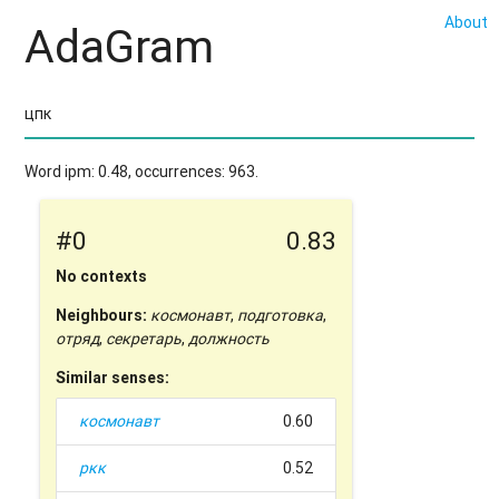
About
AdaGram
Word ipm: 0.48, occurrences: 963.
#0
0.83
No contexts
Neighbours:
космонавт
,
подготовка
,
отряд
,
секретарь
,
должность
Similar senses:
космонавт
0.60
ркк
0.52