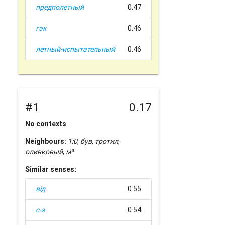
предполетный
0.47
гэк
0.46
летный-испытательный
0.46
#1
0.17
No contexts
Neighbours:
1:0
,
був
,
тротил
,
оливковый
,
м³
Similar senses:
від
0.55
с-з
0.54