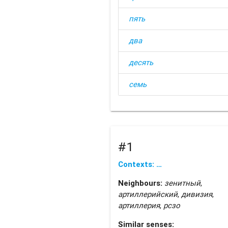
пять
два
десять
семь
#1
Contexts: …
Neighbours:
зенитный
,
артиллерийский
,
дивизия
,
артиллерия
,
рсзо
Similar senses: