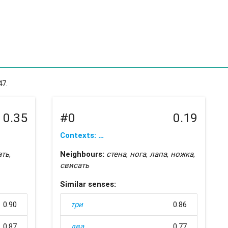
47.
0.35
#0
0.19
Contexts: …
ать
,
Neighbours:
стена
,
нога
,
лапа
,
ножка
,
свисать
Similar senses:
0.90
три
0.86
0.87
два
0.77