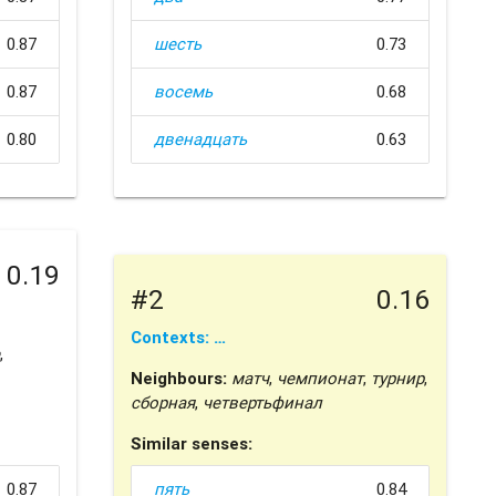
0.87
шесть
0.73
0.87
восемь
0.68
0.80
двенадцать
0.63
0.19
#2
0.16
Contexts: …
,
Neighbours:
матч
,
чемпионат
,
турнир
,
сборная
,
четвертьфинал
Similar senses:
0.87
пять
0.84