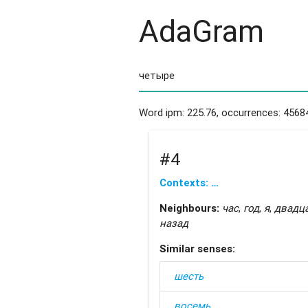
AdaGram
Word ipm: 225.76, occurrences: 4568
#4
Contexts: …
Neighbours:
час
,
год
,
я
,
двадц
назад
Similar senses:
шесть
восемь