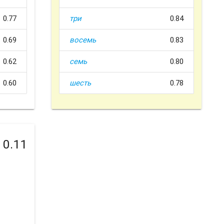
0.77
три
0.84
0.69
восемь
0.83
0.62
семь
0.80
0.60
шесть
0.78
0.11