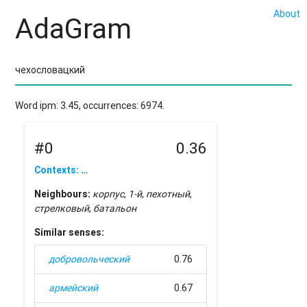
About
AdaGram
Word ipm: 3.45, occurrences: 6974.
#0
0.36
Contexts: …
Neighbours:
корпус
,
1-й
,
пехотный
,
стрелковый
,
батальон
Similar senses:
добровольческий
0.76
армейский
0.67