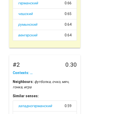
германский
0.66
чешский
0.65
румынский
0.64
венгерский
0.64
#2
0.30
Contexts: …
Neighbours:
футболка
,
очко
,
мяч
,
гонка
,
игра
Similar senses:
западногерманский
0.59