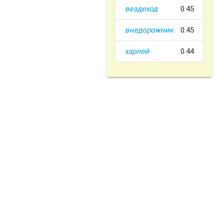
вездеход
0.45
внедорожник
0.45
харлей
0.44