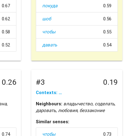
0.67
покуда
0.59
0.62
шоб
0.56
0.58
чтобы
0.55
0.52
давать
0.54
0.26
#3
0.19
Contexts: …
вна
,
Neighbours:
владычество
,
соделать
,
даровать
,
любовия
,
беззаконие
Similar senses:
0.74
чтобы
0.73