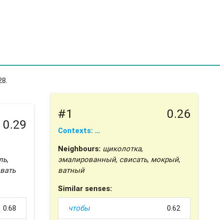
28.
#1
0.26
0.29
Contexts: …
Neighbours:
щиколотка
,
ль
,
эмалированный
,
свисать
,
мокрый
,
вать
ватный
Similar senses:
0.68
чтобы
0.62