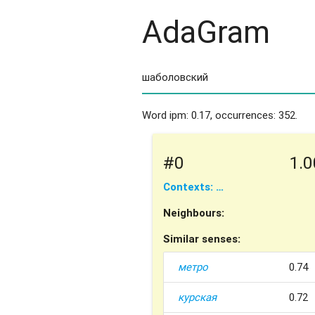
AdaGram
Word ipm: 0.17, occurrences: 352.
#0
1.0
Contexts: …
Neighbours:
Similar senses:
метро
0.74
курская
0.72