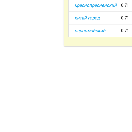
краснопресненский
0.71
китай-город
0.71
первомайский
0.71