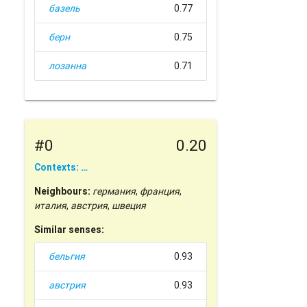
базель
0.77
берн
0.75
лозанна
0.71
#0
0.20
Contexts: …
Neighbours:
германия
,
франция
,
италия
,
австрия
,
швеция
Similar senses:
бельгия
0.93
австрия
0.93