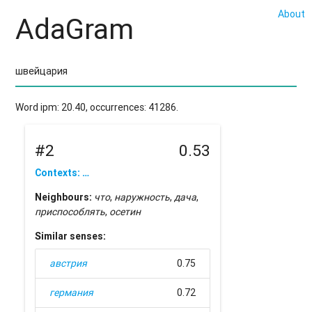
About
AdaGram
Word ipm: 20.40, occurrences: 41286.
#2
0.53
Contexts: …
Neighbours:
что
,
наружность
,
дача
,
приспособлять
,
осетин
Similar senses:
австрия
0.75
германия
0.72