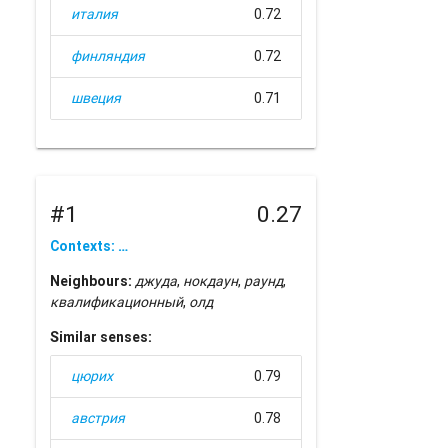
италия
0.72
финляндия
0.72
швеция
0.71
#1
0.27
Contexts: …
Neighbours:
джуда
,
нокдаун
,
раунд
,
квалификационный
,
олд
Similar senses:
цюрих
0.79
австрия
0.78