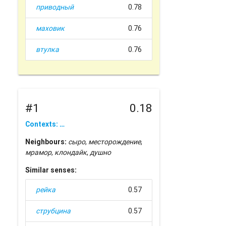
приводный
0.78
маховик
0.76
втулка
0.76
#1
0.18
Contexts: …
Neighbours:
сыро
,
месторождение
,
мрамор
,
клондайк
,
душно
Similar senses:
рейка
0.57
струбцина
0.57