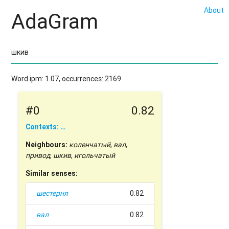
About
AdaGram
Word ipm: 1.07, occurrences: 2169.
#0
0.82
Contexts: …
Neighbours:
коленчатый
,
вал
,
привод
,
шкив
,
игольчатый
Similar senses:
шестерня
0.82
вал
0.82