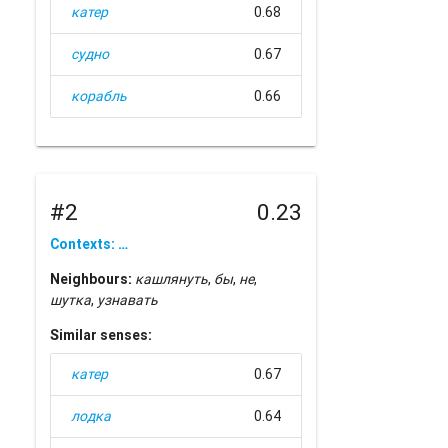
катер
0.68
судно
0.67
корабль
0.66
#2
0.23
Contexts: …
Neighbours:
кашлянуть
,
бы
,
не
,
шутка
,
узнавать
Similar senses:
катер
0.67
лодка
0.64