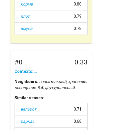
корма
0.80
плот
0.79
шхуна
0.78
#0
0.33
Contexts: …
Neighbours:
спасательный
,
хранение
,
оснащение
,
8,5
,
двухуровневый
Similar senses:
вельбот
0.71
баркас
0.68