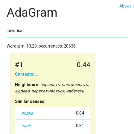
About
AdaGram
Word ipm: 10.20, occurrences: 20636.
#1
0.44
Contexts: …
Neighbours:
зарычать
,
постанывать
,
марево
,
перекатываться
,
набегать
Similar senses:
лодка
0.84
ялик
0.81