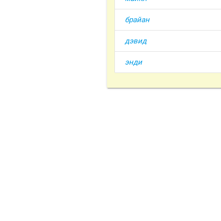
брайан
дэвид
энди