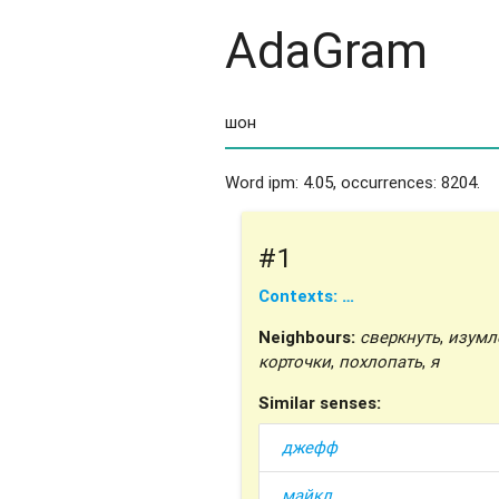
AdaGram
Word ipm: 4.05, occurrences: 8204.
#1
Contexts: …
Neighbours:
сверкнуть
,
изумл
корточки
,
похлопать
,
я
Similar senses:
джефф
майкл