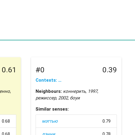
0.61
#0
0.39
Contexts: …
енно
,
Neighbours:
коннерить
,
1997
,
режиссер
,
2002
,
боуи
Similar senses:
0.68
мэттью
0.79
0.68
дэнни
0.78