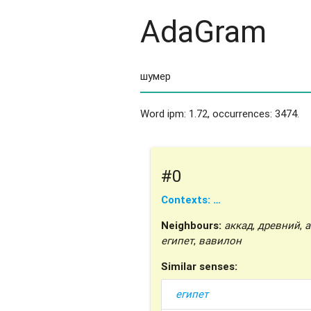
AdaGram
Word ipm: 1.72, occurrences: 3474.
#0
Contexts: …
Neighbours:
аккад
,
древний
,
а
египет
,
вавилон
Similar senses:
египет