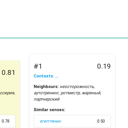
#1
0.19
0.81
Contexts: …
Neighbours:
неосторожность
,
ссирия
,
аутотренинг
,
ротмистр
,
жареный
,
партнерский
Similar senses:
0.78
египтянин
0.50