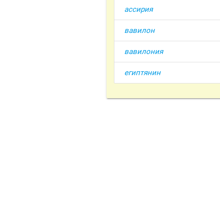
ассирия
вавилон
вавилония
египтянин