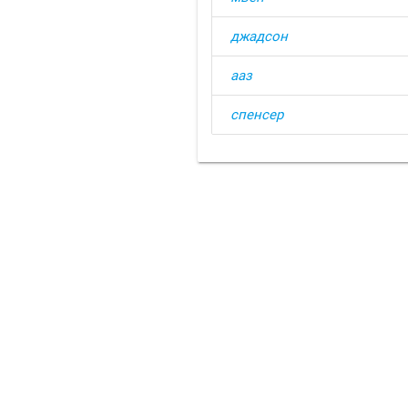
джадсон
ааз
спенсер