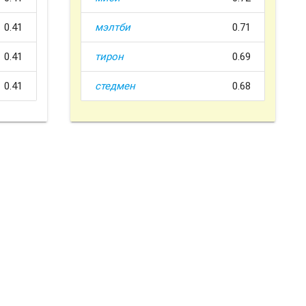
0.41
мэлтби
0.71
0.41
тирон
0.69
0.41
стедмен
0.68