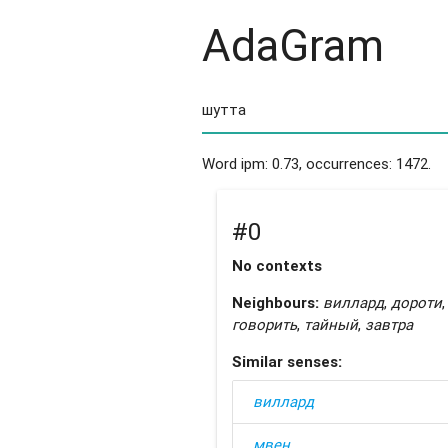
AdaGram
Word ipm: 0.73, occurrences: 1472.
#0
No contexts
Neighbours:
виллард
,
дороти
,
говорить
,
тайный
,
завтра
Similar senses:
виллард
мвен