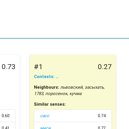
0.73
#1
0.27
Contexts: …
Neighbours:
львовский
,
засыхать
,
1783
,
поросенок
,
кучма
Similar senses:
0.60
сасс
0.74
0.41
миси
0.72