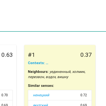
0.63
#1
0.37
Contexts: …
Neighbours:
уединенный
,
холмик
,
перезвон
,
вздох
,
вишну
Similar senses:
0.70
ненецкий
0.72
0.69
якутский
0.69