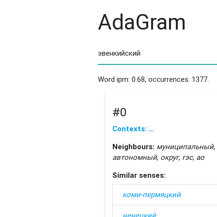
AdaGram
Word ipm: 0.68, occurrences: 1377.
#0
Contexts: …
Neighbours:
муниципальный
,
автономный
,
округ
,
гэс
,
ао
Similar senses:
коми-пермяцкий
ненецкий