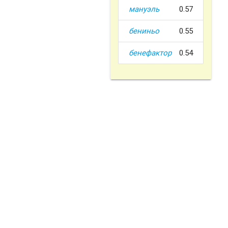
мануэль
0.57
бениньо
0.55
бенефактор
0.54