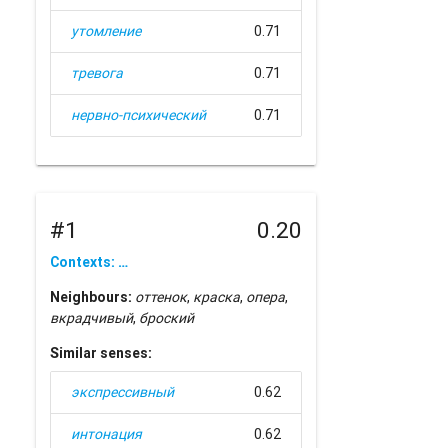
утомление
0.71
тревога
0.71
нервно-психический
0.71
#1
0.20
Contexts: …
Neighbours:
оттенок
,
краска
,
опера
,
вкрадчивый
,
броский
Similar senses:
экспрессивный
0.62
интонация
0.62