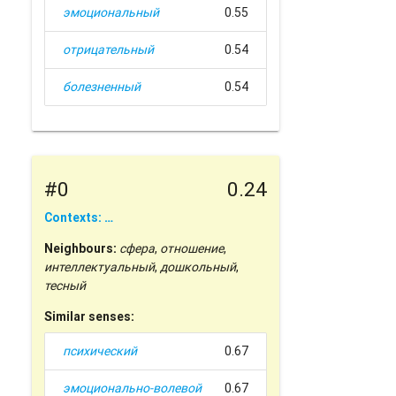
эмоциональный
0.55
отрицательный
0.54
болезненный
0.54
#0
0.24
Contexts: …
Neighbours:
сфера
,
отношение
,
интеллектуальный
,
дошкольный
,
тесный
Similar senses:
психический
0.67
эмоционально-волевой
0.67