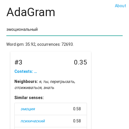
About
AdaGram
Word ipm: 35.92, occurrences: 72693.
#3
0.35
Contexts: …
Neighbours:
я
,
ты
,
перегрызать
,
отсиживаться
,
знать
Similar senses:
эмоция
0.58
психический
0.58