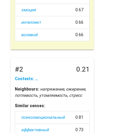
эмоция
0.67
интеллект
0.66
волевой
0.66
#2
0.21
Contexts: …
Neighbours:
напряжение
,
ожирение
,
потливость
,
утомляемость
,
стресс
Similar senses:
психоэмоциональный
0.81
аффективный
0.73