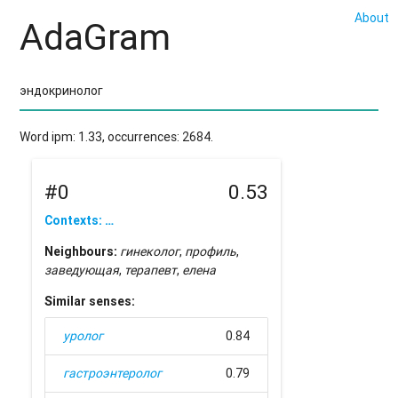
About
AdaGram
Word ipm: 1.33, occurrences: 2684.
#0
0.53
Contexts: …
Neighbours:
гинеколог
,
профиль
,
заведующая
,
терапевт
,
елена
Similar senses:
уролог
0.84
гастроэнтеролог
0.79