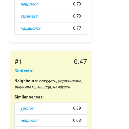
невролог
0.79
терапевт
0.78
кардиолог
0.77
#1
0.47
Contexts: …
Neighbours:
похудеть
,
упражнение
,
выучивать
,
мышца
,
наизусть
Similar senses:
уролог
0.69
невролог
0.68