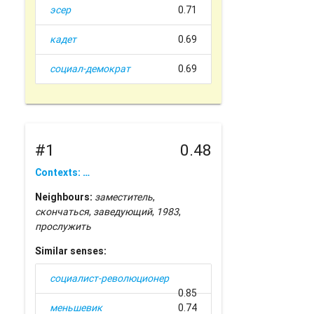
эсер
0.71
кадет
0.69
социал-демократ
0.69
#1
0.48
Contexts: …
Neighbours:
заместитель
,
скончаться
,
заведующий
,
1983
,
прослужить
Similar senses:
социалист-революционер
0.85
меньшевик
0.74