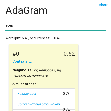
About
AdaGram
Word ipm: 6.45, occurrences: 13049.
#0
0.52
Contexts: …
Neighbours:
ни
,
нелюбовь
,
не
,
пережиток
,
понимать
Similar senses:
меньшевик
0.73
социалист-революционер
0.72