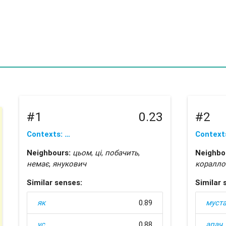
#1
0.23
#2
Contexts: …
Context
Neighbours:
цьом
,
ці
,
побачить
,
Neighbo
немає
,
янукович
коралл
Similar senses:
Similar 
як
0.89
муста
ус
0.88
апач