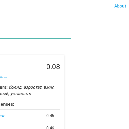
About
0.08
s: …
urs:
болид
,
аэростат
,
вмиг
,
овый
,
уставлять
senses:
нг
0.46
0.46