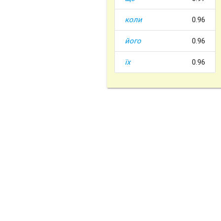
коли
0.96
його
0.96
їх
0.96