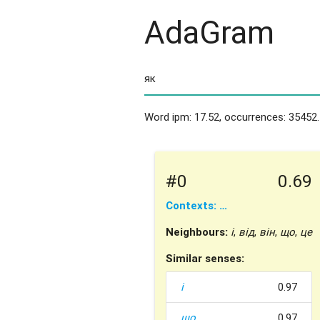
AdaGram
Word ipm: 17.52, occurrences: 35452.
#0
0.69
Contexts: …
Neighbours:
і
,
від
,
він
,
що
,
це
Similar senses:
і
0.97
що
0.97