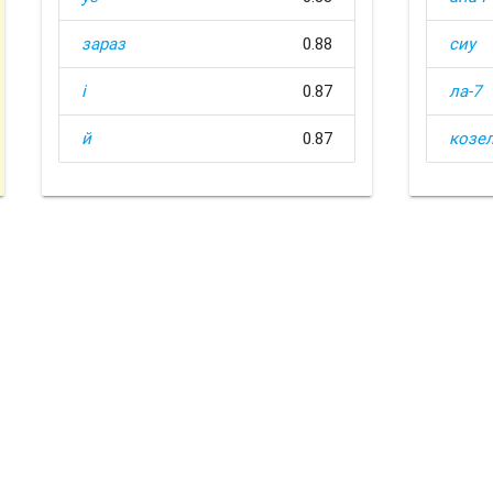
зараз
0.88
сиу
і
0.87
ла-7
й
0.87
козе