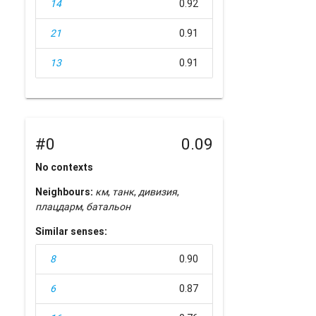
14
0.92
21
0.91
13
0.91
#0
0.09
No contexts
Neighbours:
км
,
танк
,
дивизия
,
плацдарм
,
батальон
Similar senses:
8
0.90
6
0.87