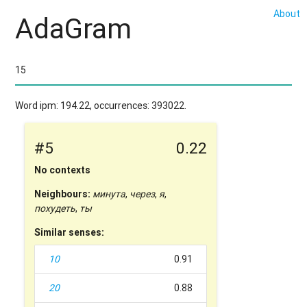
About
AdaGram
Word ipm: 194.22, occurrences: 393022.
#5
0.22
No contexts
Neighbours:
минута
,
через
,
я
,
похудеть
,
ты
Similar senses:
10
0.91
20
0.88