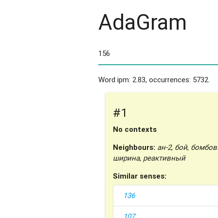
AdaGram
Word ipm: 2.83, occurrences: 5732.
#1
No contexts
Neighbours:
ан-2
,
бой
,
бомбов
ширина
,
реактивный
Similar senses:
136
107