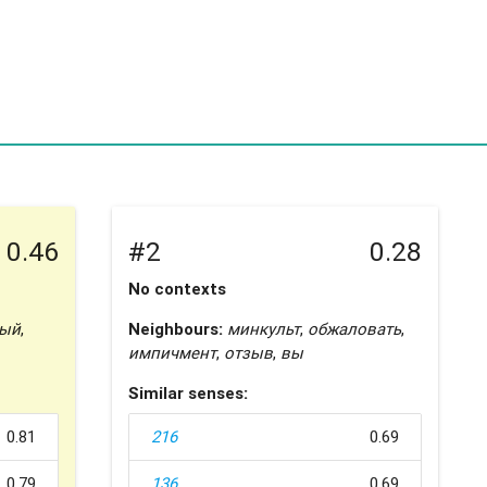
0.46
#2
0.28
No contexts
ый
,
Neighbours:
минкульт
,
обжаловать
,
импичмент
,
отзыв
,
вы
Similar senses:
0.81
216
0.69
0.79
136
0.69