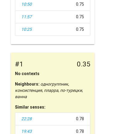
10:50
0.75
11:57
0.75
10:25
0.75
#1
0.35
No contexts
Neighbours:
одногруппник
,
консистенция
,
пларра
,
по-турецки
,
ванна
Similar senses:
22:28
0.78
19:43
0.78