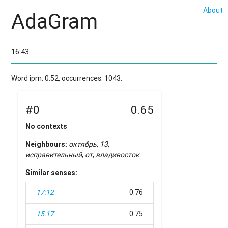
About
AdaGram
Word ipm: 0.52, occurrences: 1043.
#0
0.65
No contexts
Neighbours:
октябрь
,
13
,
исправительный
,
от
,
владивосток
Similar senses:
17:12
0.76
15:17
0.75