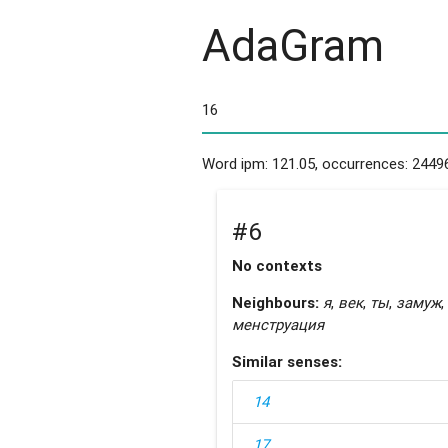
AdaGram
Word ipm: 121.05, occurrences: 2449
#6
No contexts
Neighbours:
я
,
век
,
ты
,
замуж
,
менструация
Similar senses:
14
17