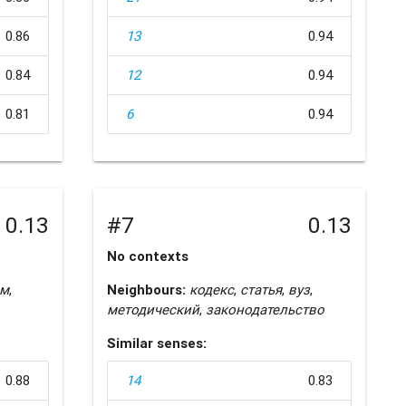
0.86
13
0.94
0.84
12
0.94
0.81
6
0.94
0.13
#7
0.13
No contexts
м
,
Neighbours:
кодекс
,
статья
,
вуз
,
методический
,
законодательство
Similar senses:
0.88
14
0.83