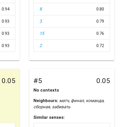
0.94
8
0.80
0.93
3
0.79
0.93
15
0.76
0.93
2
0.72
0.05
#5
0.05
No contexts
Neighbours:
матч
,
финал
,
команда
,
сборная
,
забивать
Similar senses: