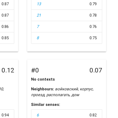
0.87
13
0.79
0.87
21
0.78
0.86
7
0.76
0.85
8
0.75
0.12
#0
0.07
No contexts
10
,
Neighbours:
войковский
,
корпус
,
проезд
,
располагать
,
дом
Similar senses:
0.94
6
0.82