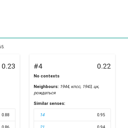
65.
0.23
#4
0.22
No contexts
Neighbours:
1944
,
кпсс
,
1943
,
цк
,
рождаться
Similar senses:
0.88
14
0.95
0.86
21
0.94