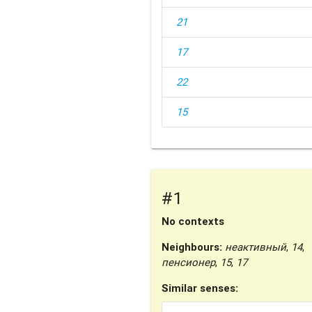
21
17
22
15
#1
No contexts
Neighbours:
неактивный
,
14
,
пенсионер
,
15
,
17
Similar senses: