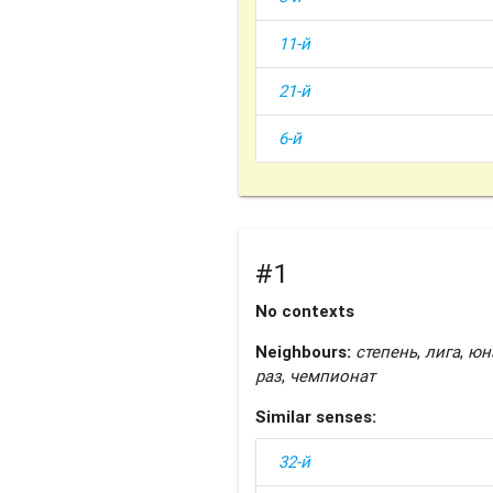
11-й
21-й
6-й
#1
No contexts
Neighbours:
степень
,
лига
,
юн
раз
,
чемпионат
Similar senses:
32-й