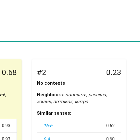
0.68
#2
0.23
No contexts
кий
,
Neighbours:
повелеть
,
рассказ
,
жизнь
,
потомок
,
метро
Similar senses:
0.93
16-й
0.62
0.93
9-й
0.60