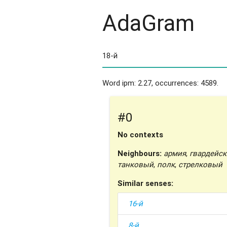
AdaGram
Word ipm: 2.27, occurrences: 4589.
#0
No contexts
Neighbours:
армия
,
гвардейс
танковый
,
полк
,
стрелковый
Similar senses:
16-й
8-й