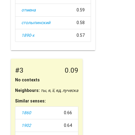
отмена
0.59
столыпинский
0.58
1890-х
0.57
#3
0.09
No contexts
Neighbours:
ты
,
я
,
її
,
яд
,
луческа
Similar senses:
1860
0.66
1902
0.64