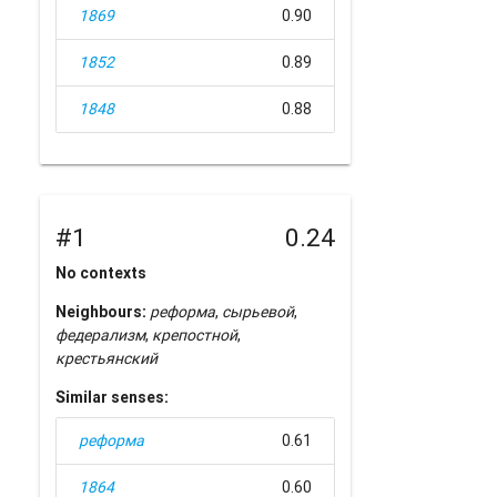
1869
0.90
1852
0.89
1848
0.88
#1
0.24
No contexts
Neighbours:
реформа
,
сырьевой
,
федерализм
,
крепостной
,
крестьянский
Similar senses:
реформа
0.61
1864
0.60