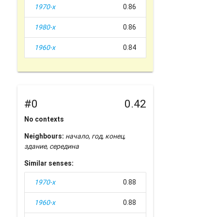
1970-х
0.86
1980-х
0.86
1960-х
0.84
#0
0.42
No contexts
Neighbours:
начало
,
год
,
конец
,
здание
,
середина
Similar senses:
1970-х
0.88
1960-х
0.88