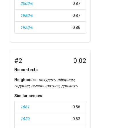
2000-х
0.87
1980-х
0.87
1950-х
0.86
#2
0.02
No contexts
Neighbours:
похудеть
,
афоризм
,
гадание
,
высовываться
,
дрожать
Similar senses:
1861
0.56
1839
0.53