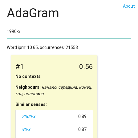
About
AdaGram
Word ipm: 10.65, occurrences: 21553.
#1
0.56
No contexts
Neighbours:
начало
,
середина
,
конец
,
год
,
половина
Similar senses:
2000-х
0.89
90-х
0.87