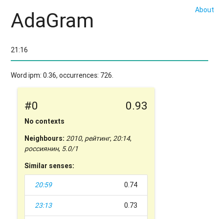
About
AdaGram
Word ipm: 0.36, occurrences: 726.
#0
0.93
No contexts
Neighbours:
2010
,
рейтинг
,
20:14
,
россиянин
,
5.0/1
Similar senses:
20:59
0.74
23:13
0.73