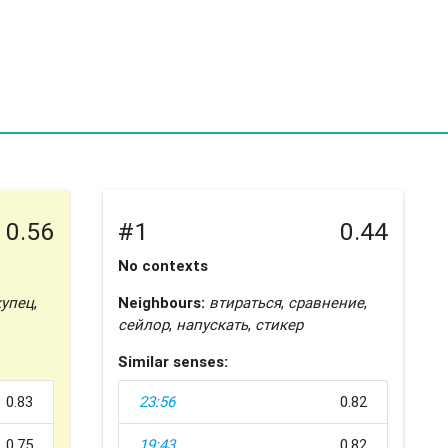
0.56
#1
0.44
No contexts
купец
,
Neighbours:
втираться
,
сравнение
,
сейлор
,
напускать
,
стикер
Similar senses:
0.83
23:56
0.82
0.75
19:43
0.82