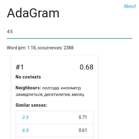
About
AdaGram
Word ipm: 1.18, occurrences: 2388.
#1
0.68
No contexts
Neighbours:
полгода
,
километр
,
замедляться
,
десятилетие
,
месяц
Similar senses:
2.5
0.71
6.5
0.61