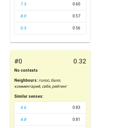
7.5
0.60
8-9
0.57
0.5
0.56
#0
0.32
No contexts
Neighbours:
голос
,
балл
,
комментарий
,
себя
,
рейтинг
Similar senses:
4.6
0.83
4.8
0.81