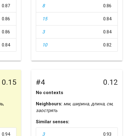
0.87
8
0.86
0.86
15
0.84
0.86
3
0.84
0.84
10
0.82
0.15
#4
0.12
No contexts
рь
,
Neighbours:
мм
,
ширина
,
длина
,
см
,
заострять
Similar senses:
0.94
3
0.93