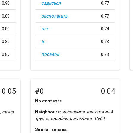
0.90
садиться
0.77
0.89
располагать
0.77
0.89
пгт
0.74
0.89
6
0.73
0.87
поселок
0.73
0.05
#0
0.04
No contexts
,
сахар
,
Neighbours:
население
,
неактивный
,
трудоспособный
,
мужчина
,
15-64
Similar senses: