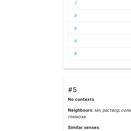
7
9
6
4
8
#5
No contexts
Neighbours:
мл
,
раствор
,
соль
глюкоза
Similar senses: