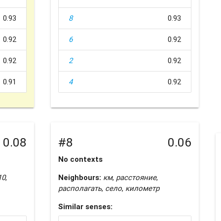
0.93
8
0.93
0.92
6
0.92
0.92
2
0.92
0.91
4
0.92
0.08
#8
0.06
No contexts
10
,
Neighbours:
км
,
расстояние
,
располагать
,
село
,
километр
Similar senses: