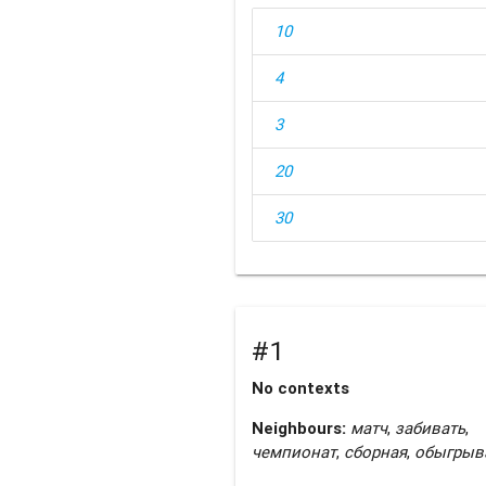
10
4
3
20
30
#1
No contexts
Neighbours:
матч
,
забивать
,
чемпионат
,
сборная
,
обыгрыв