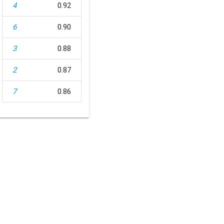
4
0.92
6
0.90
3
0.88
2
0.87
7
0.86