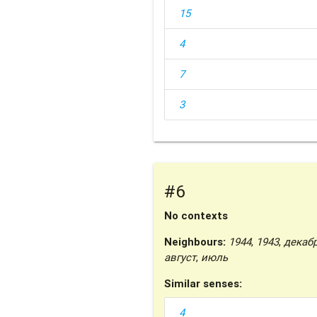
15
4
7
3
#6
No contexts
Neighbours:
1944
,
1943
,
декаб
август
,
июль
Similar senses:
4