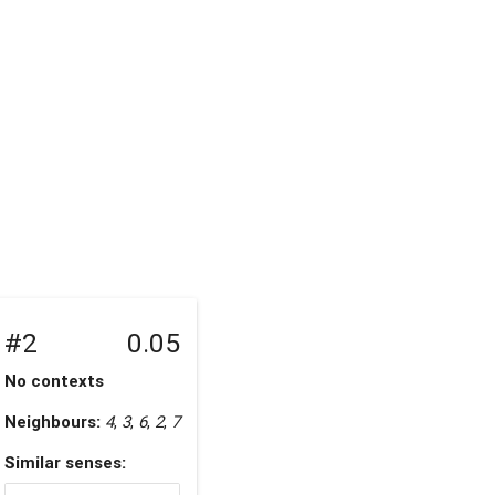
#2
0.05
No contexts
Neighbours:
4
,
3
,
6
,
2
,
7
Similar senses: