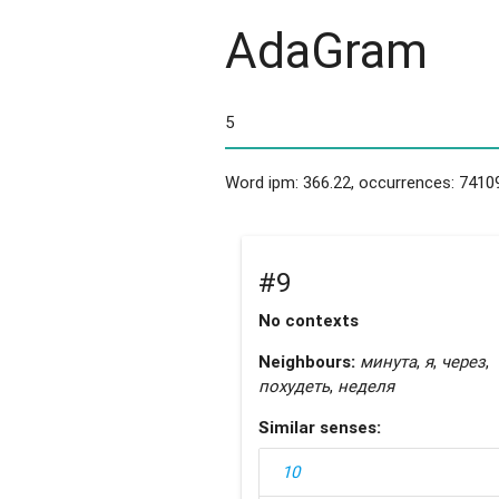
AdaGram
Word ipm: 366.22, occurrences: 7410
#9
No contexts
Neighbours:
минута
,
я
,
через
,
похудеть
,
неделя
Similar senses:
10