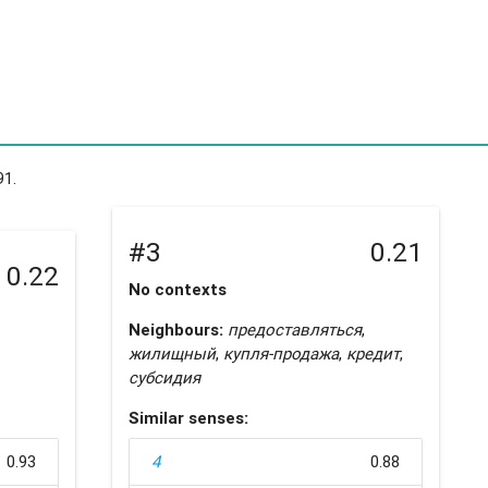
91.
#3
0.21
0.22
No contexts
Neighbours:
предоставляться
,
жилищный
,
купля-продажа
,
кредит
,
субсидия
Similar senses:
0.93
4
0.88