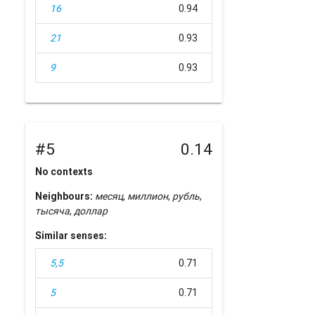
16
0.94
21
0.93
9
0.93
#5
0.14
No contexts
Neighbours:
месяц
,
миллион
,
рубль
,
тысяча
,
доллар
Similar senses:
5,5
0.71
5
0.71