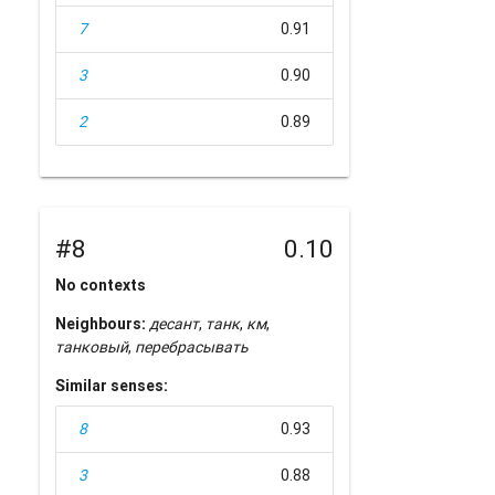
7
0.91
3
0.90
2
0.89
#8
0.10
No contexts
Neighbours:
десант
,
танк
,
км
,
танковый
,
перебрасывать
Similar senses:
8
0.93
3
0.88