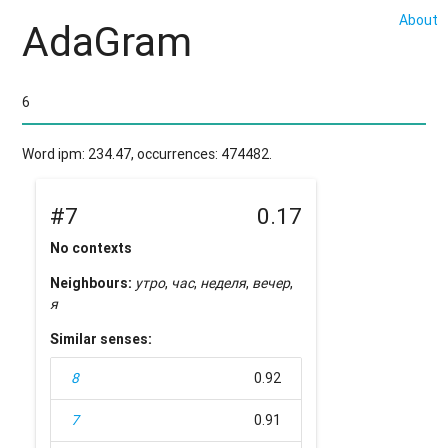
About
AdaGram
Word ipm: 234.47, occurrences: 474482.
#7
0.17
No contexts
Neighbours:
утро
,
час
,
неделя
,
вечер
,
я
Similar senses:
8
0.92
7
0.91