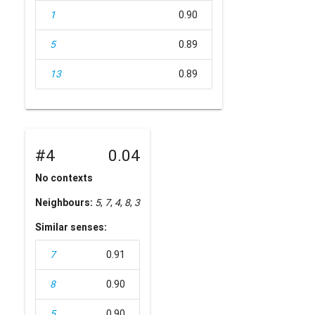
1
0.90
5
0.89
13
0.89
#4
0.04
No contexts
Neighbours:
5
,
7
,
4
,
8
,
3
Similar senses:
7
0.91
8
0.90
5
0.90