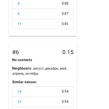
4
0.88
9
0.87
11
0.85
#6
0.15
No contexts
Neighbours:
август
,
декабрь
,
май
,
апрель
,
октябрь
Similar senses:
14
0.94
12
0.94