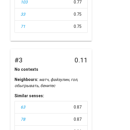
103
0.77
33
0.75
71
0.75
#3
0.11
No contexts
Neighbours:
матч
,
файзулин
,
гол
,
обыгрывать
,
бенитес
Similar senses:
63
0.87
78
0.87