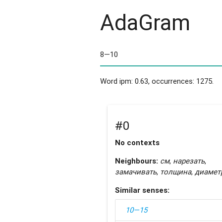
AdaGram
Word ipm: 0.63, occurrences: 1275.
#0
No contexts
Neighbours:
см
,
нарезать
,
замачивать
,
толщина
,
диамет
Similar senses:
10—15