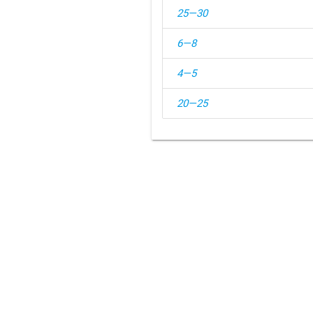
25—30
6—8
4—5
20—25