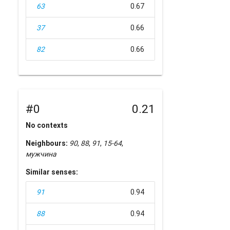
63
0.67
37
0.66
82
0.66
#0
0.21
No contexts
Neighbours:
90
,
88
,
91
,
15-64
,
мужчина
Similar senses:
91
0.94
88
0.94