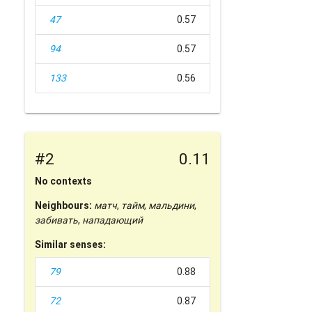
47
0.57
94
0.57
133
0.56
#2
0.11
No contexts
Neighbours:
матч
,
тайм
,
мальдини
,
забивать
,
нападающий
Similar senses:
79
0.88
72
0.87