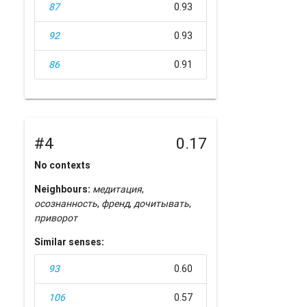
87
0.93
92
0.93
86
0.91
#4
0.17
No contexts
Neighbours:
медитация
,
осознанность
,
френд
,
дочитывать
,
приворот
Similar senses:
93
0.60
106
0.57