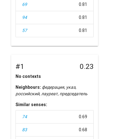
69
0.81
94
0.81
57
0.81
#1
0.23
No contexts
Neighbours:
федерация
,
указ
,
российский
,
лауреат
,
председатель
Similar senses:
74
0.69
83
0.68